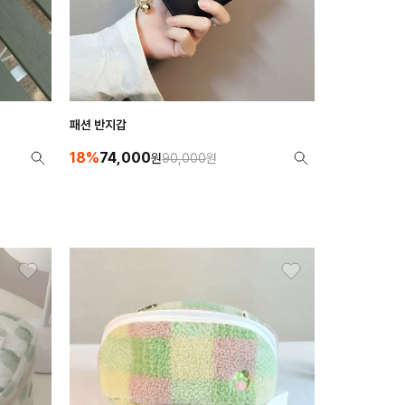
패션 반지갑
18%
74,000
원
90,000
원