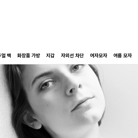
얼 백
화장품 가방
지갑
자외선 차단
여자모자
여름 모자