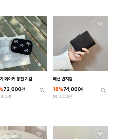
기 메이커 동전 지갑
패션 반지갑
%
72,000
18%
74,000
원
원
000
원
90,000
원