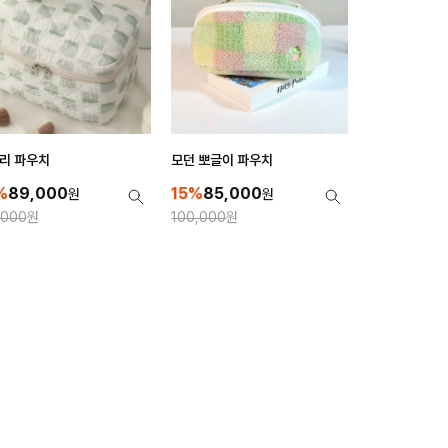
리 파우치
모던 뽀글이 파우치
%
89,000
15%
85,000
원
원
,000
원
100,000
원