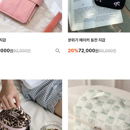
 지갑
분위기 메이커 동전 지갑
,000
20%
72,000
원
92,000
원
원
90,000
원