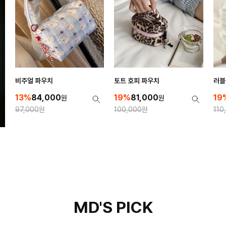
비주얼 파우치
토트 호피 파우치
러블
13%
84,000
19%
81,000
19
원
원
97,000
원
100,000
원
110
MD'S PICK