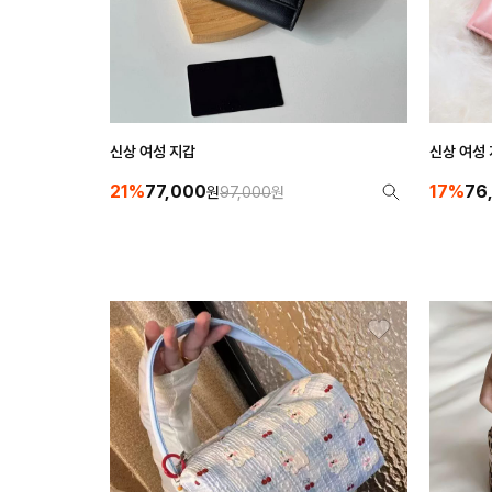
신상 여성 지갑
신상 여성
21%
77,000
17%
76
원
97,000
원