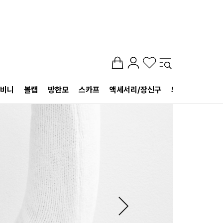
비니
볼캡
방한모
스카프
액세서리/장신구
의상/신발
향