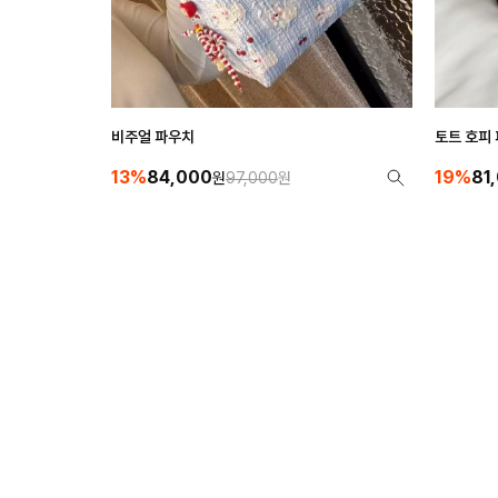
비주얼 파우치
토트 호피
13%
84,000
19%
81
원
97,000
원